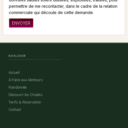
permettre de me recontacter, dans le cadre de la relation
commerciale qui découle de cette demande.
NAVIGATION
Accueil
À Faire aux Alentours
Randonnée
Découvrir les Chalets
Tarifs & Réservation
Contact