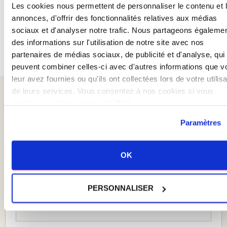
Les cookies nous permettent de personnaliser le contenu et 
formulaires en ligne ci-dessous
annonces, d'offrir des fonctionnalités relatives aux médias
sociaux et d'analyser notre trafic. Nous partageons égaleme
:
des informations sur l'utilisation de notre site avec nos
partenaires de médias sociaux, de publicité et d'analyse, qui
peuvent combiner celles-ci avec d'autres informations que v
leur avez fournies ou qu'ils ont collectées lors de votre utilisa
de leurs services. Vous consentez à nos cookies si vous
conditions générales de vente
continuez à utiliser notre site Web.
Paramètres
Nom (obligatoire)
OK
Prénom (obligatoire)
PERSONNALISER
Adresse de messagerie (obligatoire)