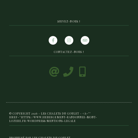
SUIVEZ-NOUS !
CONTACTEZ-NOUS !
© COPYRIGHT 2026 - LES CHALETS DU GOULET - <A=""
HREF="HTTPS://WWW.HEBERGEMENT-RANDONNEE-MONT-
LOZERE.FR/WORDPRESS/MENTIONS-LEGALE
PROPULSÉ PAR LES CHALETS DU GOULET