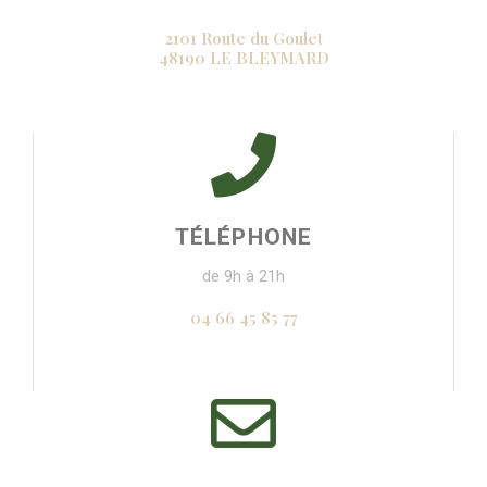
2101 Route du Goulet
48190 LE BLEYMARD
TÉLÉPHONE
de 9h à 21h
04 66 45 85 77