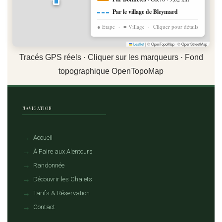
Par le village de Bleymard
● Étape · ■ Village · Cliquer pour détails
Leaflet
|
© OpenTopoMap · © OpenStreetMap
Tracés GPS réels · Cliquer sur les marqueurs · Fond
topographique OpenTopoMap
NAVIGATION
Accueil
À Faire aux Alentours
Randonnée
Découvrir les Chalets
Tarifs & Réservation
Contact