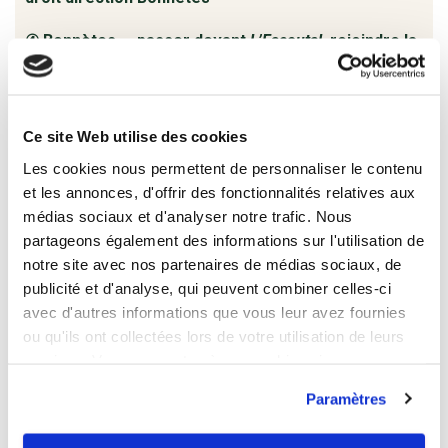
④ Bonnètes — passer devant
L’Escoutal
, rejoindre la
route et ne plus la quitter pendant 2 km
⑤ Stop — tourner à gauche en descendant, repérer
Ce site Web utilise des cookies
la pancarte Chalets du Goulet → emprunter le petit
chemin
Les cookies nous permettent de personnaliser le contenu
et les annonces, d'offrir des fonctionnalités relatives aux
⑥ Chalets du Goulet (alt. 1 230 m) — arrivée sans
médias sociaux et d'analyser notre trafic. Nous
passer par le village, ce qui évite la montée par la
partageons également des informations sur l'utilisation de
notre site avec nos partenaires de médias sociaux, de
route.
publicité et d'analyse, qui peuvent combiner celles-ci
Avantage de ce tracé : moins fréquenté, on peut
avec d'autres informations que vous leur avez fournies
ou qu'ils ont collectées lors de votre utilisation de leurs
croiser des cervidés, et il permet de rejoindre
services. Vous consentez à nos cookies si vous
directement les chalets sans descendre au
continuez à utiliser notre site Web.
Bleymard.
Paramètres