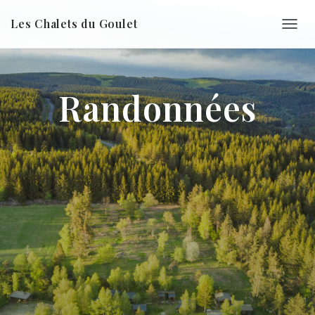
Les Chalets du Goulet
D
É
P
L
I
Randonnées
E
R
L
A
N
A
V
I
G
A
T
I
O
N