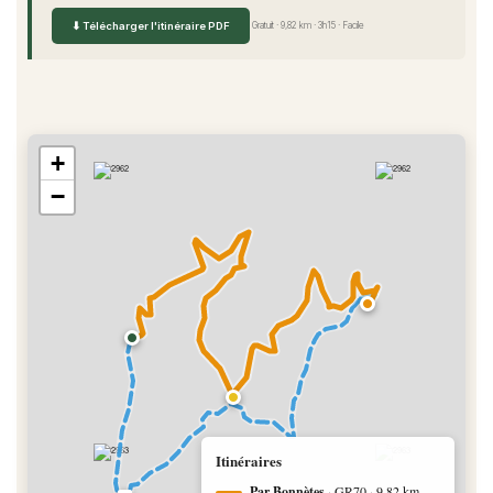
⬇ Télécharger l'itinéraire PDF
Gratuit · 9,82 km · 3h15 · Facile
+
−
Itinéraires
Par Bonnètes
· GR70 · 9,82 km