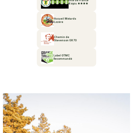
Gîte de France
4 épis ★★★★
Accueil Motards
Lozère
Chemin de
Stevenson GR 70
Label GTMC
Recommandé
Réservations