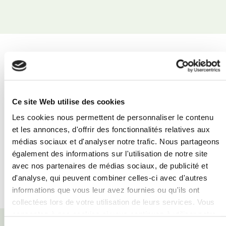
LE MONT LOZÈRE
Ce site Web utilise des cookies
Point culminant des Cévennes, le Mont Lozère
Les cookies nous permettent de personnaliser le contenu
propose randonnée, VTT, ski l’hiver et
et les annonces, d'offrir des fonctionnalités relatives aux
d’innombrables panoramas sur les plateaux
médias sociaux et d'analyser notre trafic. Nous partageons
sauvages.
également des informations sur l'utilisation de notre site
avec nos partenaires de médias sociaux, de publicité et
d'analyse, qui peuvent combiner celles-ci avec d'autres
En Savoir Plus..
informations que vous leur avez fournies ou qu'ils ont
collectées lors de votre utilisation de leurs services. Vous
consentez à nos cookies si vous continuez à utiliser notre