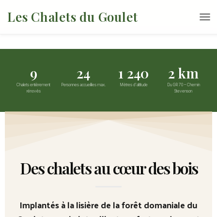
Les Chalets du Goulet
D
É
P
L
I
9
24
1 240
2 km
E
R
Chalets entièrement
Personnes accueillies max.
Mètres d'altitude
Du GR 70 – Chemin
L
rénovés
Stevenson
A
N
A
V
I
G
A
Des chalets au cœur des bois
T
I
O
N
Implantés à la lisière de la forêt domaniale du