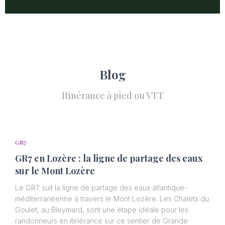
Blog
Itinérance à pied ou VTT
GR7
GR7 en Lozère : la ligne de partage des eaux
sur le Mont Lozère
Le GR7 suit la ligne de partage des eaux atlantique-
méditerranéenne à travers le Mont Lozère. Les Chalets du
Goulet, au Bleymard, sont une étape idéale pour les
randonneurs en itinérance sur ce sentier de Grande