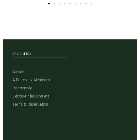
NAVIGATION
Accueil
À Faire aux Alentours
Randonnée
Découvrir les Chalets
Tarifs & Réservation