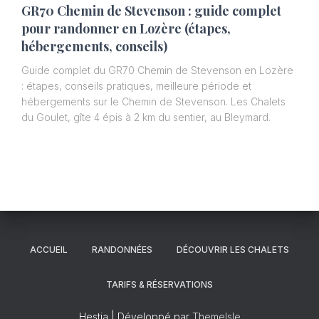
GR70 Chemin de Stevenson : guide complet
pour randonner en Lozère (étapes,
hébergements, conseils)
Guide complet du GR70 Chemin de Stevenson en Lozère
: étapes, conseils pratiques, meilleure période et
hébergements sur le Chemin de Stevenson. Les Chalets
du Goulet, gîte 4 épis à 2 km du sentier, au Bleymard.
ACCUEIL
RANDONNÉES
DÉCOUVRIR LES CHALETS
TARIFS & RÉSERVATIONS
Hestia | Développé par
ThemeIsle