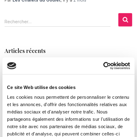
R
Rechercher…
e
c
h
e
Articles récents
r
c
GR7 en Lozère : la ligne de partage des eaux sur le Mont
h
e
Lozère
r
GTMC en Lozère : étape Mont Lozère et hébergement
Ce site Web utilise des cookies
:
VTT au Bleymard
Les cookies nous permettent de personnaliser le contenu
et les annonces, d'offrir des fonctionnalités relatives aux
GR70 Chemin de Stevenson : guide complet pour
médias sociaux et d'analyser notre trafic. Nous
randonner en Lozère (étapes, hébergements, conseils)
partageons également des informations sur l'utilisation de
notre site avec nos partenaires de médias sociaux, de
Bonjour tout le monde !
publicité et d'analyse, qui peuvent combiner celles-ci