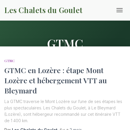
Les Chalets du Goulet
DÉPLI
LA
NAVIG
GTMC
GTMC
GTMC en Lozère : étape Mont
Lozère et hébergement VTT au
Bleymard
La GTMC traverse le Mont Lozère sur l’une de ses étapes les
plus spectaculaires. Les Chalets du Goulet, à Le Bleymard
(Lozère), sont hébergeur recommandé sur cet itinéraire VTT
de 1 400 km.
Par
Les Chalets du Goulet
, il y a
2 mois