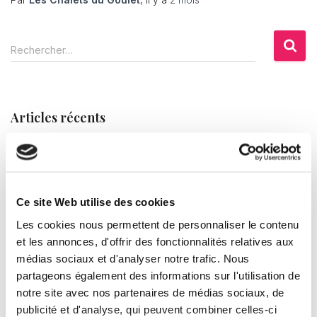
R
Rechercher…
e
c
h
e
Articles récents
r
c
GR7 en Lozère : la ligne de partage des eaux sur le Mont
h
e
Lozère
r
GTMC en Lozère : étape Mont Lozère et hébergement
Ce site Web utilise des cookies
:
VTT au Bleymard
Les cookies nous permettent de personnaliser le contenu
et les annonces, d'offrir des fonctionnalités relatives aux
GR70 Chemin de Stevenson : guide complet pour
médias sociaux et d'analyser notre trafic. Nous
randonner en Lozère (étapes, hébergements, conseils)
partageons également des informations sur l'utilisation de
notre site avec nos partenaires de médias sociaux, de
Bonjour tout le monde !
publicité et d'analyse, qui peuvent combiner celles-ci