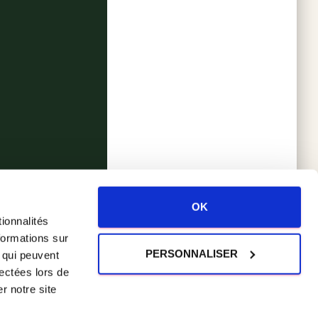
OK
ionnalités
formations sur
PERSONNALISER
, qui peuvent
lectées lors de
R LES CHALETS DU GOULET
r notre site