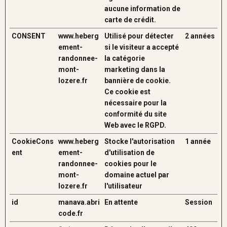
aucune information de
carte de crédit.
CONSENT
www.heberg
Utilisé pour détecter
2 années
ement-
si le visiteur a accepté
randonnee-
la catégorie
mont-
marketing dans la
lozere.fr
bannière de cookie.
Ce cookie est
nécessaire pour la
conformité du site
Web avec le RGPD.
CookieCons
www.heberg
Stocke l'autorisation
1 année
ent
ement-
d'utilisation de
randonnee-
cookies pour le
mont-
domaine actuel par
lozere.fr
l'utilisateur
id
manava.abri
En attente
Session
code.fr