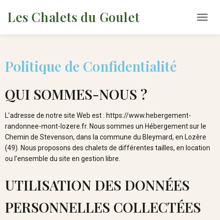
Les Chalets du Goulet
D
É
P
L
Politique de Confidentialité
I
E
R
QUI SOMMES-NOUS ?
L
A
N
L’adresse de notre site Web est : https://www.hebergement-
A
randonnee-mont-lozere.fr. Nous sommes un Hébergement sur le
V
I
Chemin de Stevenson, dans la commune du Bleymard, en Lozère
G
(49). Nous proposons des chalets de différentes tailles, en location
A
ou l’ensemble du site en gestion libre.
T
I
UTILISATION DES DONNÉES
O
N
PERSONNELLES COLLECTÉES