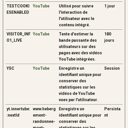
TESTCOOKI
YouTube
Utilisé pour suivre
1 jour
ESENABLED
l'interaction de
l'utilisateur avec le
contenu intégré.
VISITOR_INF
YouTube
Tente d'estimer la
180
O1_LIVE
bande passante des
jours
utilisateurs sur des
pages avec des vidéos
YouTube intégrées.
YSC
YouTube
Enregistre un
Session
identifiant unique pour
conserver des
statistiques sur les
vidéos de YouTube
vues par l'utilisateur.
yt.innertube:
www.heberg
Enregistre un
Persista
:nextId
ement-
identifiant unique pour
nt
randonnee-
conserver des
mont-
statistiques sur les