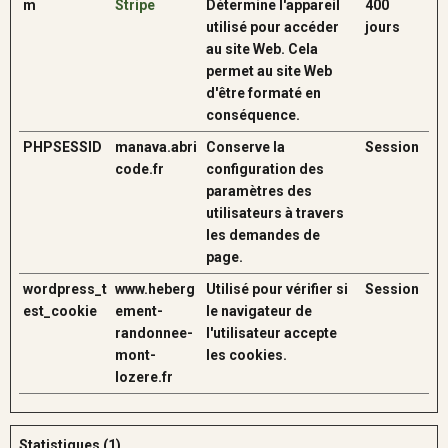
m
Stripe
Détermine l'appareil
400
utilisé pour accéder
jours
au site Web. Cela
permet au site Web
d'être formaté en
conséquence.
PHPSESSID
manava.abri
Conserve la
Session
code.fr
configuration des
paramètres des
utilisateurs à travers
les demandes de
page.
wordpress_t
www.heberg
Utilisé pour vérifier si
Session
est_cookie
ement-
le navigateur de
randonnee-
l'utilisateur accepte
mont-
les cookies.
lozere.fr
Statistiques (1)