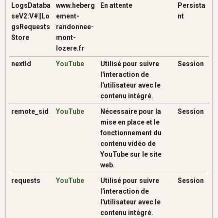
LogsDataba
www.heberg
En attente
Persista
seV2:V#||Lo
ement-
nt
gsRequests
randonnee-
Store
mont-
lozere.fr
nextId
YouTube
Utilisé pour suivre
Session
l'interaction de
l'utilisateur avec le
contenu intégré.
remote_sid
YouTube
Nécessaire pour la
Session
mise en place et le
fonctionnement du
contenu vidéo de
YouTube sur le site
web.
requests
YouTube
Utilisé pour suivre
Session
l'interaction de
l'utilisateur avec le
contenu intégré.