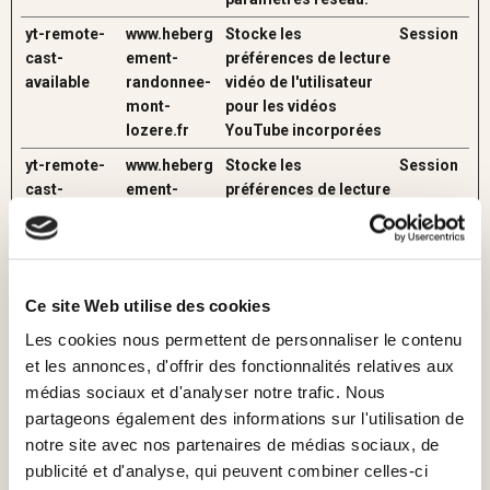
yt-remote-
www.heberg
Stocke les
Session
cast-
ement-
préférences de lecture
available
randonnee-
vidéo de l'utilisateur
mont-
pour les vidéos
lozere.fr
YouTube incorporées
yt-remote-
www.heberg
Stocke les
Session
cast-
ement-
préférences de lecture
installed
randonnee-
vidéo de l'utilisateur
mont-
pour les vidéos
lozere.fr
YouTube incorporées
yt-remote-
www.heberg
Stocke les
Persista
Ce site Web utilise des cookies
connected-
ement-
préférences de lecture
nt
Les cookies nous permettent de personnaliser le contenu
devices
randonnee-
vidéo de l'utilisateur
et les annonces, d'offrir des fonctionnalités relatives aux
mont-
pour les vidéos
médias sociaux et d'analyser notre trafic. Nous
lozere.fr
YouTube incorporées
partageons également des informations sur l'utilisation de
yt-remote-
www.heberg
Stocke les
Persista
notre site avec nos partenaires de médias sociaux, de
device-id
ement-
préférences de lecture
nt
publicité et d'analyse, qui peuvent combiner celles-ci
randonnee-
vidéo de l'utilisateur