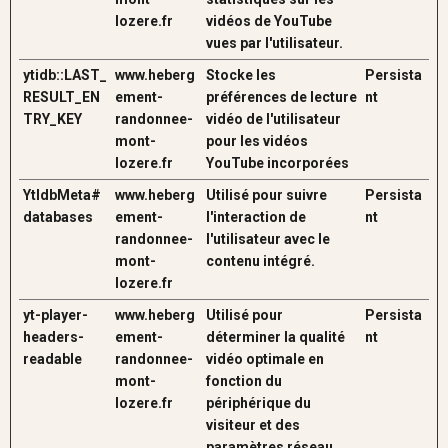
lozere.fr
vidéos de YouTube
vues par l'utilisateur.
ytidb::LAST_
www.heberg
Stocke les
Persista
RESULT_EN
ement-
préférences de lecture
nt
TRY_KEY
randonnee-
vidéo de l'utilisateur
mont-
pour les vidéos
lozere.fr
YouTube incorporées
YtIdbMeta#
www.heberg
Utilisé pour suivre
Persista
databases
ement-
l'interaction de
nt
randonnee-
l'utilisateur avec le
mont-
contenu intégré.
lozere.fr
yt-player-
www.heberg
Utilisé pour
Persista
headers-
ement-
déterminer la qualité
nt
readable
randonnee-
vidéo optimale en
mont-
fonction du
lozere.fr
périphérique du
visiteur et des
paramètres réseau.